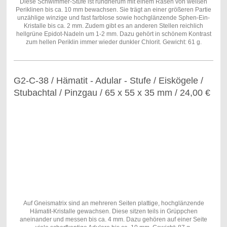
Diese Schwimmer-Stufe ist rundherum mit einem Rasen von weißen
Periklinen bis ca. 10 mm bewachsen. Sie trägt an einer größeren Partie
unzählige winzige und fast farblose sowie hochglänzende Sphen-Ein-
Kristalle bis ca. 2 mm. Zudem gibt es an anderen Stellen reichlich
hellgrüne Epidot-Nadeln um 1-2 mm. Dazu gehört in schönem Kontrast
zum hellen Periklin immer wieder dunkler Chlorit. Gewicht: 61 g.
G2-C-38 / Hämatit - Adular - Stufe / Eiskögele /
Stubachtal / Pinzgau / 65 x 55 x 35 mm / 24,00 €
Auf Gneismatrix sind an mehreren Seiten plattige, hochglänzende
Hämatit-Kristalle gewachsen. Diese sitzen teils in Grüppchen
aneinander und messen bis ca. 4 mm. Dazu gehören auf einer Seite