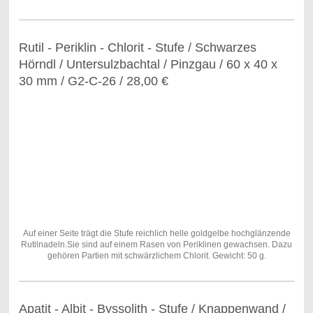
Rutil - Periklin - Chlorit - Stufe / Schwarzes
Hörndl / Untersulzbachtal / Pinzgau / 60 x 40 x
30 mm / G2-C-26 / 28,00 €
Auf einer Seite trägt die Stufe reichlich helle goldgelbe hochglänzende
Rutilnadeln.Sie sind auf einem Rasen von Periklinen gewachsen. Dazu
gehören Partien mit schwärzlichem Chlorit. Gewicht: 50 g.
Apatit - Albit - Byssolith - Stufe / Knappenwand /