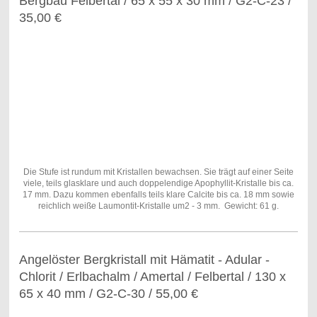
Bergbau Felbertal / 65 x 55 x 30 mm / G2-C-23 /
35,00 €
Die Stufe ist rundum mit Kristallen bewachsen. Sie trägt auf einer Seite
viele, teils glasklare und auch doppelendige Apophyllit-Kristalle bis ca.
17 mm. Dazu kommen ebenfalls teils klare Calcite bis ca. 18 mm sowie
reichlich weiße Laumontit-Kristalle um2 - 3 mm. Gewicht: 61 g.
Angelöster Bergkristall mit Hämatit - Adular -
Chlorit / Erlbachalm / Amertal / Felbertal / 130 x
65 x 40 mm / G2-C-30 / 55,00 €