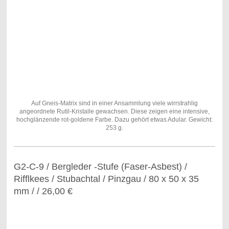
Auf Gneis-Matrix sind in einer Ansammlung viele wirrstrahlig
angeordnete Rutil-Kristalle gewachsen. Diese zeigen eine intensive,
hochglänzende rot-goldene Farbe. Dazu gehört etwas Adular. Gewicht:
253 g.
G2-C-9 / Bergleder -Stufe (Faser-Asbest) /
Rifflkees / Stubachtal / Pinzgau / 80 x 50 x 35
mm / / 26,00 €