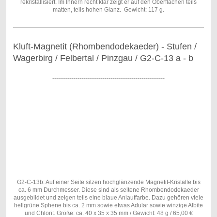
rekristallisiert. Im Innern recht klar zeigt er auf den Oberflächen teils
matten, teils hohen Glanz. Gewicht: 117 g.
Kluft-Magnetit (Rhombendodekaeder) - Stufen /
Wagerbirg / Felbertal / Pinzgau / G2-C-13 a - b
----------------------------------------------------------
G2-C-13b: Auf einer Seite sitzen hochglänzende Magnetit-Kristalle bis
ca. 6 mm Durchmesser. Diese sind als seltene Rhombendodekaeder
ausgebildet und zeigen teils eine blaue Anlauffarbe. Dazu gehören viele
hellgrüne Sphene bis ca. 2 mm sowie etwas Adular sowie winzige Albite
und Chlorit. Größe: ca. 40 x 35 x 35 mm / Gewicht: 48 g / 65,00 €