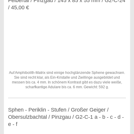
Felbertal / Pinzgau / 145 x 85 x 55 mm / G2-C-24
/ 45,00 €
Auf Amphibolith-Matrix sind einige hochglänzende Sphene gewachsen.
Sie sind recht klar, als Ein-Kristalle und Zwillinge ausgebildet und
messen bis ca. 4 mm. In schönem Kontrast gibt es dazu viele weiße,
scharfkantige Adulare bis ca. 6 mm. Gewicht: 592 g.
Sphen - Periklin - Stufen / Großer Geiger /
Obersulzbachtal / Pinzgau / G2-C-1 a - b - c - d -
e - f