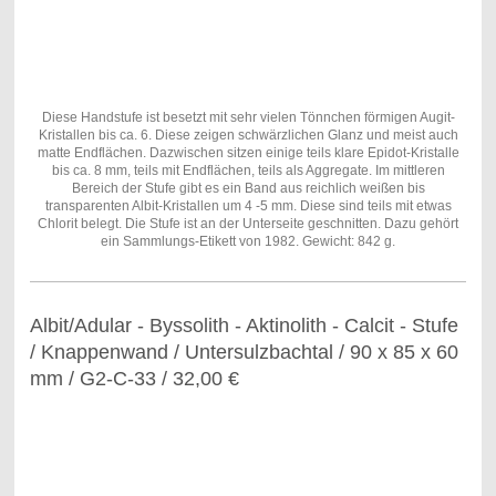
Diese Handstufe ist besetzt mit sehr vielen Tönnchen förmigen Augit-
Kristallen bis ca. 6. Diese zeigen schwärzlichen Glanz und meist auch
matte Endflächen. Dazwischen sitzen einige teils klare Epidot-Kristalle
bis ca. 8 mm, teils mit Endflächen, teils als Aggregate. Im mittleren
Bereich der Stufe gibt es ein Band aus reichlich weißen bis
transparenten Albit-Kristallen um 4 -5 mm. Diese sind teils mit etwas
Chlorit belegt. Die Stufe ist an der Unterseite geschnitten. Dazu gehört
ein Sammlungs-Etikett von 1982. Gewicht: 842 g.
Albit/Adular - Byssolith - Aktinolith - Calcit - Stufe
/ Knappenwand / Untersulzbachtal / 90 x 85 x 60
mm / G2-C-33 / 32,00 €