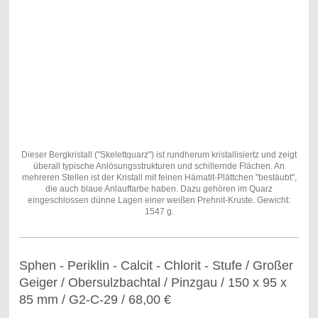
Dieser Bergkristall ("Skelettquarz") ist rundherum kristallisiertz und zeigt
überall typische Anlösungsstrukturen und schillernde Flächen. An
mehreren Stellen ist der Kristall mit feinen Hämatit-Plättchen "bestäubt",
die auch blaue Anlauffarbe haben. Dazu gehören im Quarz
eingeschlossen dünne Lagen einer weißen Prehnit-Kruste. Gewicht:
1547 g.
Sphen - Periklin - Calcit - Chlorit - Stufe / Großer
Geiger / Obersulzbachtal / Pinzgau / 150 x 95 x
85 mm / G2-C-29 / 68,00 €