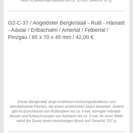
viele scharfkantige Adulare bis ca. 10 mm. Gewicht: 87 g.
G2-C-37 / Angelöster Bergkristall - Rutil - Hämatit
- Adular / Erlbachalm / Amertal / Felbertal /
Pinzgau / 85 x 70 x 45 mm / 42,00 €
Dieser Bergkristall zeigt rundherum Anlösungsstrukturen und
rekristallisierte Flächen, die einen schillernden Glanz bewirken. Zudem
gibt es Einschlüsse von Rutilnadeln bis ca. 4 mm, körnigen Hämatit-
Besatz und Aufwachsungen von Adularen bis ca. 3 mm. An einer Stelle
weist der Quarz einen muscheligen Bruch auf. Gewicht: 237 g.