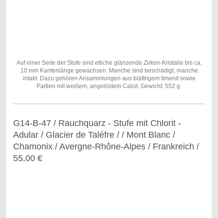
Auf einer Seite der Stufe sind etliche glänzende Zirkon-Kristalle bis ca.
10 mm Kantenlänge gewachsen. Manche sind beschädigt, manche
intakt. Dazu gehören Ansammlungen aus blättrigem Ilmenit sowie
Partien mit weißem, angelöstem Calcit. Gewicht: 552 g.
G14-B-47 / Rauchquarz - Stufe mit Chlorit -
Adular / Glacier de Taléfre / / Mont Blanc /
Chamonix / Avergne-Rhône-Alpes / Frankreich /
55,00 €