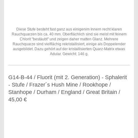
Diese Stufe besteht fast ganz aus einigenim Innern recht klaren
Rauchquarzen bis ca. 40 mm. Oberflächlich sind sie meist mit feinem
Chlorit "bestäubt" und zeigen daher matten Glanz. Mehrere
Rauchquarze sind vielflächig rekristallisiert, einige als Doppelender
ausgebildet. Dazu gehört auf der kristallisierten Quarz-Matrix etwas
Adular. Gewicht: 146 g.
G14-B-44 / Fluorit (mit 2. Generation) - Sphalerit
- Stufe / Frazer´s Hush Mine / Rookhope /
Stanhope / Durham / England / Great Britain /
45,00 €