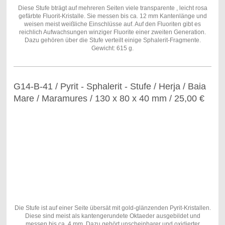
Diese Stufe bträgt auf mehreren Seiten viele transparente , leicht rosa
gefärbte Fluorit-Kristalle. Sie messen bis ca. 12 mm Kantenlänge und
weisen meist weißliche Einschlüsse auf. Auf den Fluoriten gibt es
reichlich Aufwachsungen winziger Fluorite einer zweiten Generation.
Dazu gehören über die Stufe verteilt einige Sphalerit-Fragmente.
Gewicht: 615 g.
G14-B-41 / Pyrit - Sphalerit - Stufe / Herja / Baia
Mare / Maramures / 130 x 80 x 40 mm / 25,00 €
Die Stufe ist auf einer Seite übersät mit gold-glänzenden Pyrit-Kristallen.
Diese sind meist als kantengerundete Oktaeder ausgebildet und
messen bis ca. 4 mm. Dazu gehört unscheinbarer und oxidierter