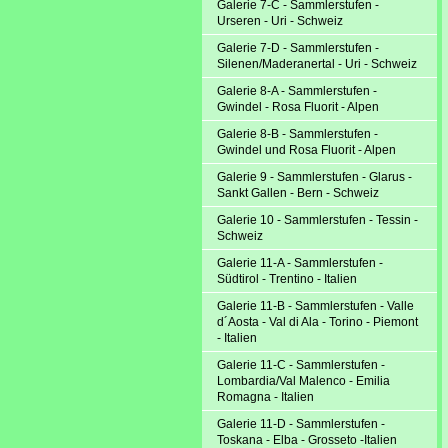
Galerie 7-C - Sammlerstufen -
Urseren - Uri - Schweiz
Galerie 7-D - Sammlerstufen -
Silenen/Maderanertal - Uri - Schweiz
Galerie 8-A - Sammlerstufen -
Gwindel - Rosa Fluorit - Alpen
Galerie 8-B - Sammlerstufen -
Gwindel und Rosa Fluorit - Alpen
Galerie 9 - Sammlerstufen - Glarus -
Sankt Gallen - Bern - Schweiz
Galerie 10 - Sammlerstufen - Tessin -
Schweiz
Galerie 11-A - Sammlerstufen -
Südtirol - Trentino - Italien
Galerie 11-B - Sammlerstufen - Valle
d´Aosta - Val di Ala - Torino - Piemont
- Italien
Galerie 11-C - Sammlerstufen -
Lombardia/Val Malenco - Emilia
Romagna - Italien
Galerie 11-D - Sammlerstufen -
Toskana - Elba - Grosseto -Italien