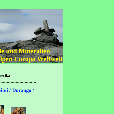
lle und Mineralien
Alpen Europa Weltweit
merika
imi / Durango /