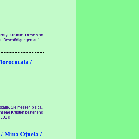
aryt-Kristalle. Diese sind
sen Beschädigungen auf
 Morocucala /
talle. Sie messen bis ca.
chsene Krusten bestehend
 101 g.
 / Mina Ojuela /