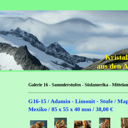
Krista
aus den 
Galerie 16 - Sammlerstufen - Südamerika - Mittela
G16-15 / Adamin - Limonit - Stufe / Map
Mexiko / 85 x 55 x 40 mm / 38,00 €