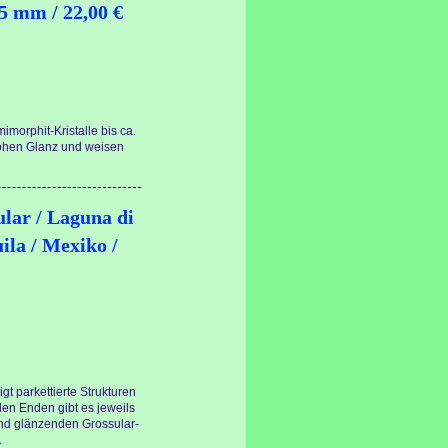
5 mm / 22,00 €
imorphit-Kristalle bis ca.
hohen Glanz und weisen
ular / Laguna di
uila / Mexiko /
igt parkettierte Strukturen
en Enden gibt es jeweils
und glänzenden Grossular-
.