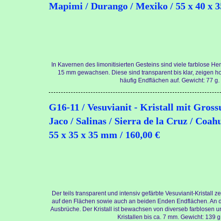
Mapimi / Durango / Mexiko / 55 x 40 x 3
In Kavernen des limonitisierten Gesteins sind viele farblose Hem
15 mm gewachsen. Diese sind transparent bis klar, zeigen 
häufig Endflächen auf. Gewicht: 77 g.
G16-11 / Vesuvianit - Kristall mit Gross
Jaco / Salinas / Sierra de la Cruz / Coah
55 x 35 x 35 mm / 160,00 €
Der teils transparent und intensiv gefärbte Vesuvianit-Kristall ze
auf den Flächen sowie auch an beiden Enden Endflächen. An d
Ausbrüche. Der Kristall ist bewachsen von diverseb farblosen 
Kristallen bis ca. 7 mm. Gewicht: 139 g