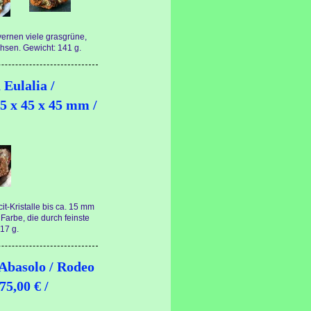
vernen viele grasgrüne,
sen. Gewicht: 141 g.
 Eulalia /
5 x 45 x 45 mm /
it-Kristalle bis ca. 15 mm
arbe, die durch feinste
17 g.
 Abasolo / Rodeo
75,00 € /