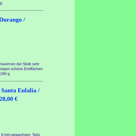
g.
 Durango /
n Kavernen der Stufe sehr
 zeigen schöne Endflächen
 290 g.
 Santa Eulalia /
28,00 €
a. 8 mm gewachsen. Teils