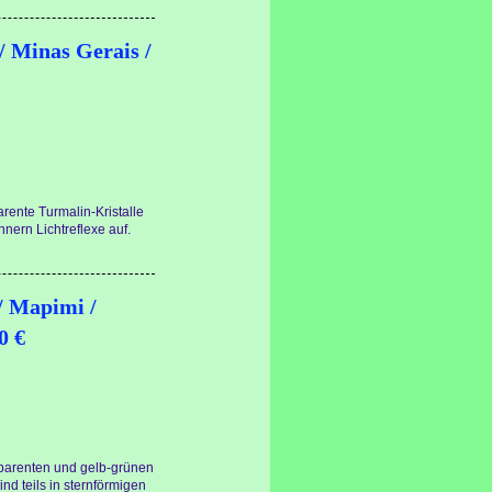
/ Minas Gerais /
rente Turmalin-Kristalle
nnern Lichtreflexe auf.
 / Mapimi /
0 €
nsparenten und gelb-grünen
nd teils in sternförmigen