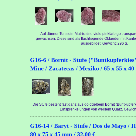
Auf dünner Tonstein-Matrix sind viele pinkfarbige transpare
gewachsen. Diese sind als flachliegende Oktaeder mit Kant
ausgebildet. Gewicht: 296 g.
G16-6 / Bornit - Stufe ("Buntkupferkies
Mine / Zacatecas / Mexiko / 65 x 55 x 40
Die Stufe besteht fast ganz aus goldgelbem Bornit (Buntkupfer
Einsprenkelungen von weißem Quarz. Gewicht
G16-14 / Baryt - Stufe / Dos de Mayo / H
80 x 75 x 45 mm / 32,00 €